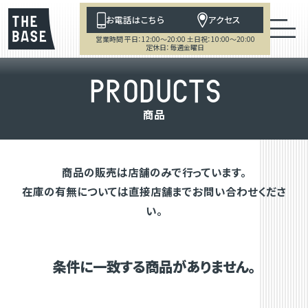
お電話はこちら
アクセス
営業時間 平日：12:00～20:00 土日祝：10:00～20:00
定休日：毎週金曜日
P
R
O
D
U
C
T
S
商
品
商品の販売は店舗のみで行っています。
在庫の有無については直接店舗までお問い合わせくださ
い。
条件に一致する商品がありません。