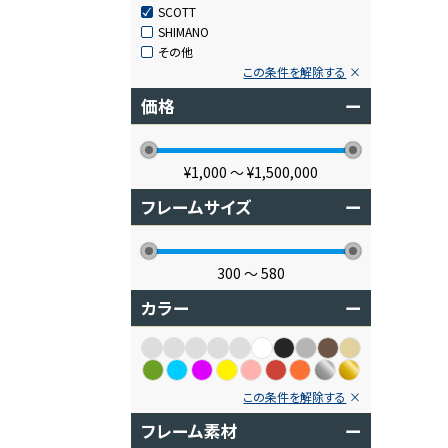
SCOTT
SHIMANO
その他
この条件を解除する
価格
ー
¥1,000
〜
¥1,500,000
フレームサイズ
ー
300
〜
580
カラー
ー
この条件を解除する
フレーム素材
ー