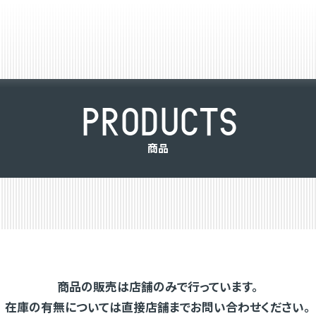
P
R
O
D
U
C
T
S
商
品
商品の販売は店舗のみで行っています。
在庫の有無については直接店舗までお問い合わせください。