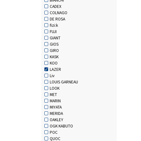
CADEX
COLNAGO
DE ROSA
fizi:k
FUJI
GIANT
GIOS
GIRO
KASK
KOO
LAZER
Liv
LOUIS GARNEAU
LOOK
MET
MARIN
MIYATA
MERIDA
OAKLEY
OGK KABUTO
POC
QUOC