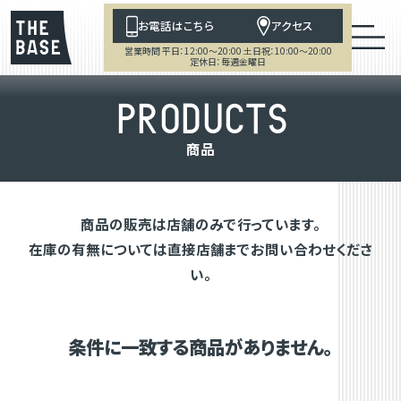
お電話はこちら
アクセス
営業時間 平日：12:00～20:00 土日祝：10:00～20:00
定休日：毎週金曜日
P
R
O
D
U
C
T
S
商
品
商品の販売は店舗のみで行っています。
在庫の有無については直接店舗までお問い合わせくださ
い。
条件に一致する商品がありません。