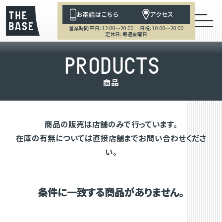
お電話はこちら
アクセス
営業時間 平日：12:00～20:00 土日祝：10:00～20:00
定休日：毎週金曜日
P
R
O
D
U
C
T
S
商
品
商品の販売は店舗のみで行っています。
在庫の有無については直接店舗までお問い合わせくださ
い。
条件に一致する商品がありません。