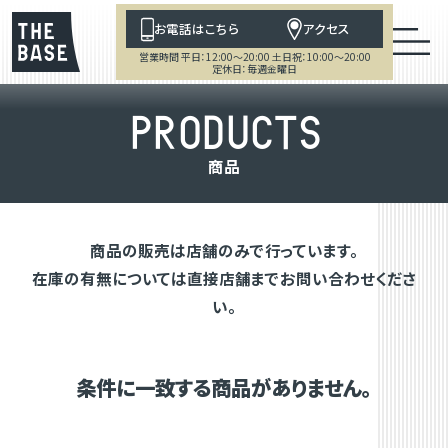
お電話はこちら
アクセス
営業時間 平日：12:00～20:00 土日祝：10:00～20:00
定休日：毎週金曜日
P
R
O
D
U
C
T
S
商
品
商品の販売は店舗のみで行っています。
在庫の有無については直接店舗までお問い合わせくださ
い。
条件に一致する商品がありません。