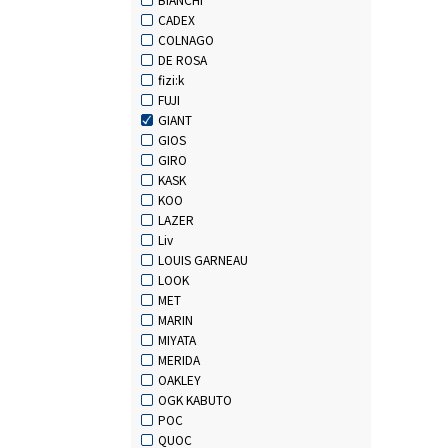
CADEX
COLNAGO
DE ROSA
fizi:k
FUJI
GIANT
GIOS
GIRO
KASK
KOO
LAZER
Liv
LOUIS GARNEAU
LOOK
MET
MARIN
MIYATA
MERIDA
OAKLEY
OGK KABUTO
POC
QUOC