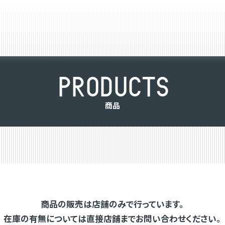
P
R
O
D
U
C
T
S
商
品
商品の販売は店舗のみで行っています。
在庫の有無については直接店舗までお問い合わせください。