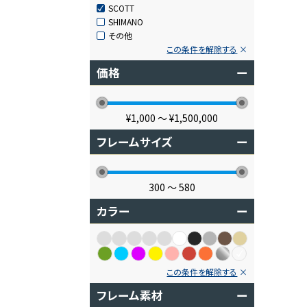
SCOTT
SHIMANO
その他
この条件を解除する
価格
ー
¥1,000
〜
¥1,500,000
フレームサイズ
ー
300
〜
580
カラー
ー
この条件を解除する
フレーム素材
ー