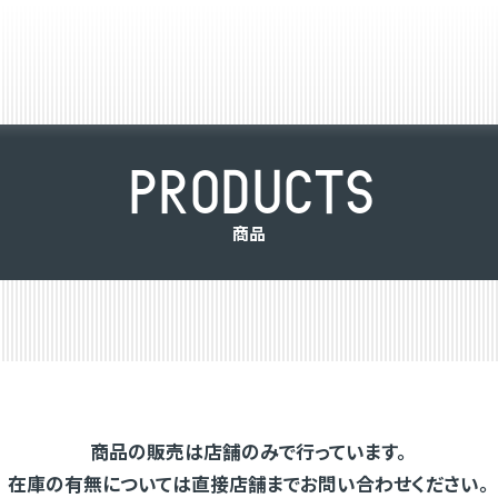
P
R
O
D
U
C
T
S
商
品
商品の販売は店舗のみで行っています。
在庫の有無については直接店舗までお問い合わせください。