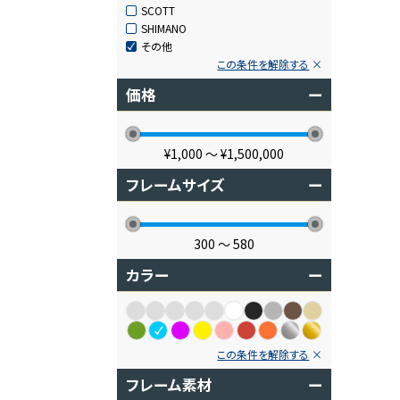
SCOTT
SHIMANO
その他
この条件を解除する
価格
ー
¥1,000
〜
¥1,500,000
フレームサイズ
ー
300
〜
580
カラー
ー
この条件を解除する
フレーム素材
ー