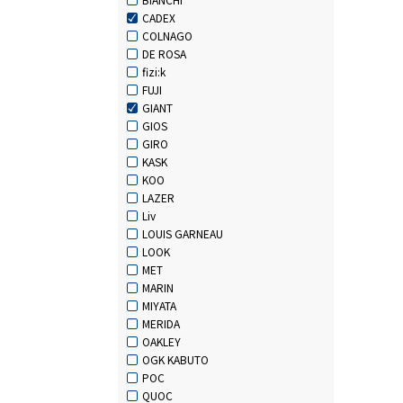
CADEX
COLNAGO
DE ROSA
fizi:k
FUJI
GIANT
GIOS
GIRO
KASK
KOO
LAZER
Liv
LOUIS GARNEAU
LOOK
MET
MARIN
MIYATA
MERIDA
OAKLEY
OGK KABUTO
POC
QUOC