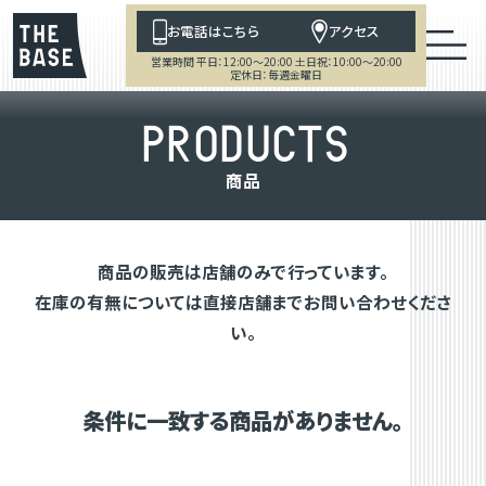
お電話はこちら
アクセス
営業時間 平日：12:00～20:00 土日祝：10:00～20:00
定休日：毎週金曜日
P
R
O
D
U
C
T
S
商
品
商品の販売は店舗のみで行っています。
在庫の有無については直接店舗までお問い合わせくださ
い。
条件に一致する商品がありません。