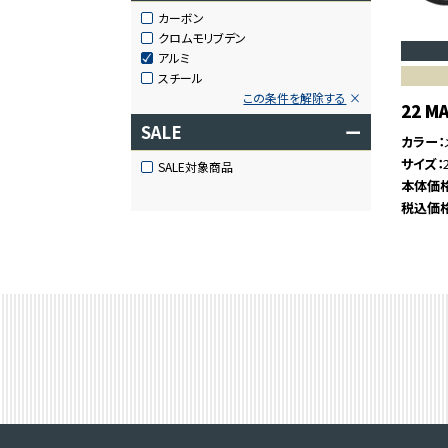
カーボン
クロムモリブデン
アルミ
スチール
この条件を解除する
22 MA
SALE
ー
カラー
サイズ
SALE対象商品
本体価
税込価