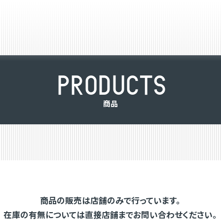
P
R
O
D
U
C
T
S
商
品
商品の販売は店舗のみで行っています。
在庫の有無については直接店舗までお問い合わせください。