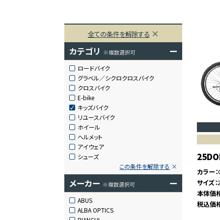
全ての条件を解除する
カテゴリ
ー
※複数選択可
ロードバイク
グラベル／シクロクロスバイク
クロスバイク
E-bike
キッズバイク
リユースバイク
ホイール
ヘルメット
アイウェア
25DO
シューズ
この条件を解除する
カラー
メーカー
ー
サイズ
※複数選択可
本体価
ABUS
税込価
ALBA OPTICS
BIANCHI