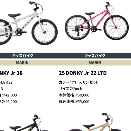
キッズバイク
キッズバイク
MARIN
MARIN
NKY Jr 18
25 DONKY Jr 22 LTD
M.GREY
カラー
グロスサンセット
18
サイズ
22inch
格
¥42,000
本体価格
¥50,000
格
¥46,200
税込価格
¥55,000