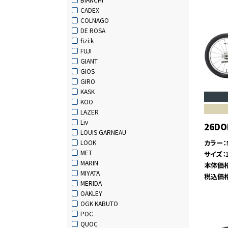
CADEX
COLNAGO
DE ROSA
fizi:k
FUJI
GIANT
GIOS
GIRO
KASK
KOO
LAZER
Liv
26DO
LOUIS GARNEAU
カラー
LOOK
MET
サイズ
MARIN
本体価
MIYATA
税込価
MERIDA
OAKLEY
OGK KABUTO
POC
QUOC