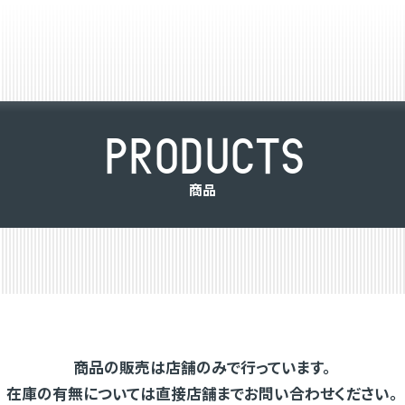
P
R
O
D
U
C
T
S
商
品
商品の販売は店舗のみで行っています。
在庫の有無については直接店舗までお問い合わせください。