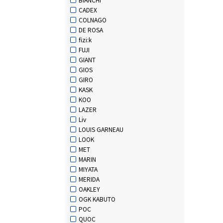
CADEX
COLNAGO
DE ROSA
fizi:k
FUJI
GIANT
GIOS
GIRO
KASK
KOO
LAZER
Liv
LOUIS GARNEAU
LOOK
MET
MARIN
MIYATA
MERIDA
OAKLEY
OGK KABUTO
POC
QUOC