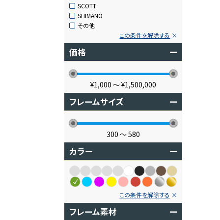
SCOTT
SHIMANO
その他
この条件を解除する
価格
ー
¥1,000
〜
¥1,500,000
フレームサイズ
ー
300
〜
580
カラー
ー
この条件を解除する
フレーム素材
ー