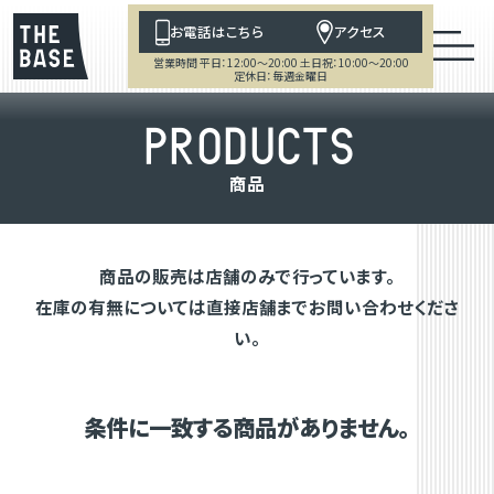
お電話はこちら
アクセス
営業時間 平日：12:00～20:00 土日祝：10:00～20:00
定休日：毎週金曜日
P
R
O
D
U
C
T
S
商
品
商品の販売は店舗のみで行っています。
在庫の有無については直接店舗までお問い合わせくださ
い。
条件に一致する商品がありません。