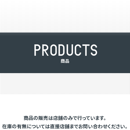
P
R
O
D
U
C
T
S
商
品
商品の販売は店舗のみで行っています。
在庫の有無については直接店舗までお問い合わせください。