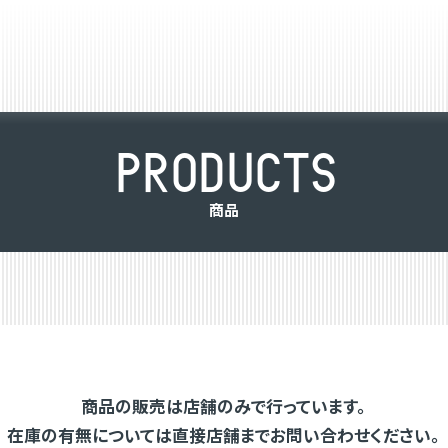
P
R
O
D
U
C
T
S
商
品
商品の販売は店舗のみで行っています。
在庫の有無については直接店舗までお問い合わせください。