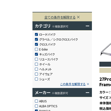
全ての条件を解除する
カテゴリ
ー
※複数選択可
ロードバイク
グラベル／シクロクロスバイク
クロスバイク
E-bike
キッズバイク
リユースバイク
ホイール
ヘルメット
アイウェア
27Pr
シューズ
Fram
この条件を解除する
メーカー
ー
カラー
※複数選択可
サイズ
ABUS
本体価
ALBA OPTICS
税込価
BIANCHI