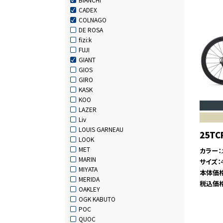
CADEX
COLNAGO
DE ROSA
fizi:k
FUJI
GIANT
GIOS
GIRO
KASK
KOO
LAZER
Liv
LOUIS GARNEAU
25TC
LOOK
MET
カラー
MARIN
サイズ
MIYATA
本体価
MERIDA
税込価
OAKLEY
OGK KABUTO
POC
QUOC