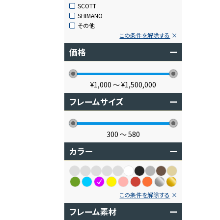
SCOTT
SHIMANO
その他
この条件を解除する
価格
ー
¥1,000
〜
¥1,500,000
フレームサイズ
ー
300
〜
580
カラー
ー
この条件を解除する
フレーム素材
ー