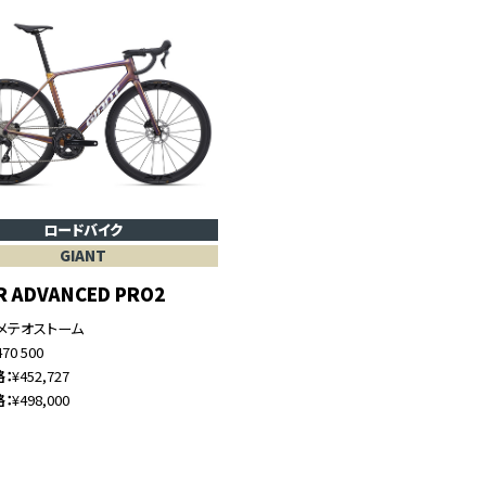
ロードバイク
GIANT
R ADVANCED PRO2
メテオストーム
470 500
格
¥452,727
格
¥498,000