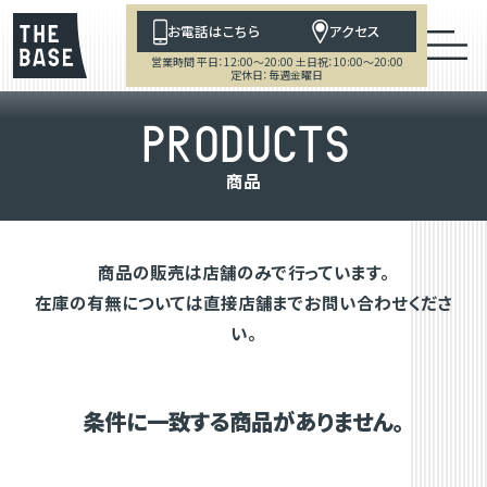
お電話はこちら
アクセス
営業時間 平日：12:00～20:00 土日祝：10:00～20:00
定休日：毎週金曜日
P
R
O
D
U
C
T
S
商
品
商品の販売は店舗のみで行っています。
在庫の有無については直接店舗までお問い合わせくださ
い。
条件に一致する商品がありません。