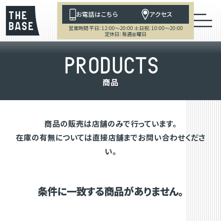
お電話はこちら
アクセス
営業時間 平日：12:00～20:00 土日祝：10:00～20:00
定休日：毎週金曜日
P
R
O
D
U
C
T
S
商
品
商品の販売は店舗のみで行っています。
在庫の有無については直接店舗までお問い合わせくださ
い。
条件に一致する商品がありません。