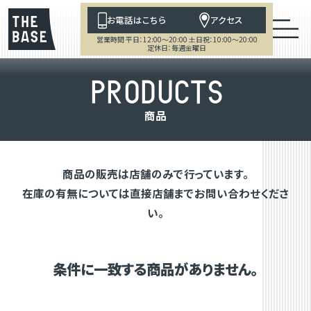
お電話はこちら
アクセス
営業時間 平日：12:00～20:00 土日祝：10:00～20:00
定休日：毎週金曜日
P
R
O
D
U
C
T
S
商
品
商品の販売は店舗のみで行っています。
在庫の有無については直接店舗までお問い合わせくださ
い。
条件に一致する商品がありません。