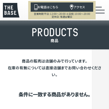
お電話はこちら
アクセス
営業時間 平日：12:00～20:00 土日祝：10:00～20:00
定休日：毎週金曜日
P
R
O
D
U
C
T
S
商
品
商品の販売は店舗のみで行っています。
在庫の有無については直接店舗までお問い合わせくださ
い。
条件に一致する商品がありません。