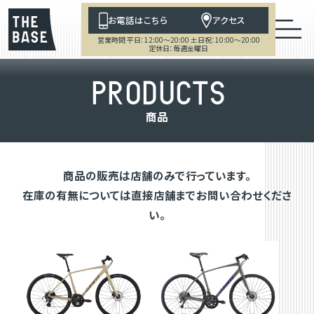
お電話はこちら
アクセス
営業時間 平日：12:00～20:00 土日祝：10:00～20:00
定休日：毎週金曜日
P
R
O
D
U
C
T
S
商
品
商品の販売は店舗のみで行っています。
在庫の有無については直接店舗までお問い合わせくださ
い。