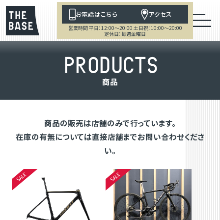
お電話はこちら
アクセス
営業時間 平日：12:00～20:00 土日祝：10:00～20:00
定休日：毎週金曜日
P
R
O
D
U
C
T
S
商
品
商品の販売は店舗のみで行っています。
在庫の有無については直接店舗までお問い合わせくださ
い。