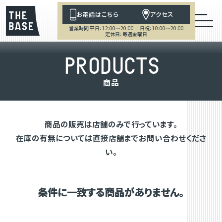
お電話はこちら
アクセス
営業時間 平日：12:00～20:00 土日祝：10:00～20:00
定休日：毎週金曜日
P
R
O
D
U
C
T
S
商
品
商品の販売は店舗のみで行っています。
在庫の有無については直接店舗までお問い合わせくださ
い。
条件に一致する商品がありません。