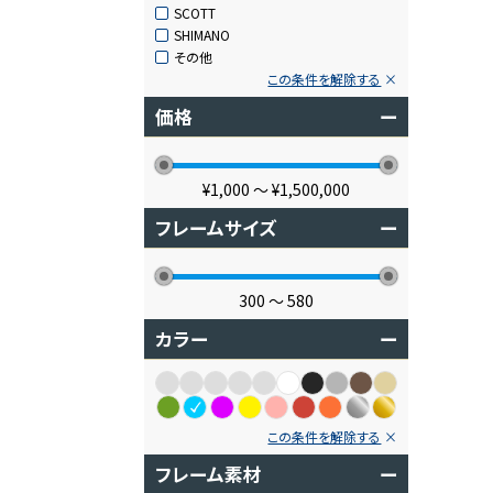
SCOTT
SHIMANO
その他
この条件を解除する
価格
ー
¥1,000
〜
¥1,500,000
フレームサイズ
ー
300
〜
580
カラー
ー
この条件を解除する
フレーム素材
ー