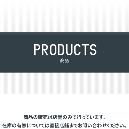
P
R
O
D
U
C
T
S
商
品
商品の販売は店舗のみで行っています。
在庫の有無については直接店舗までお問い合わせください。