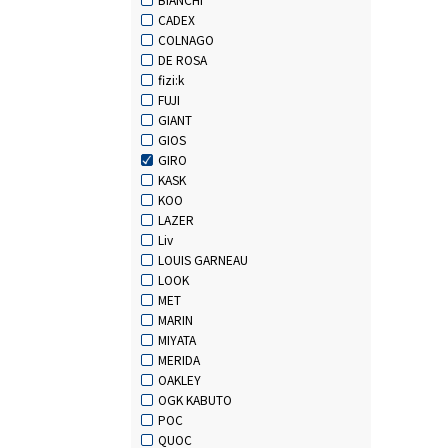
CADEX
COLNAGO
DE ROSA
fizi:k
FUJI
GIANT
GIOS
GIRO
KASK
KOO
LAZER
Liv
LOUIS GARNEAU
LOOK
MET
MARIN
MIYATA
MERIDA
OAKLEY
OGK KABUTO
POC
QUOC