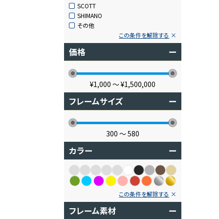
SCOTT
SHIMANO
その他
この条件を解除する
価格
ー
¥1,000
〜
¥1,500,000
フレームサイズ
ー
300
〜
580
カラー
ー
この条件を解除する
フレーム素材
ー