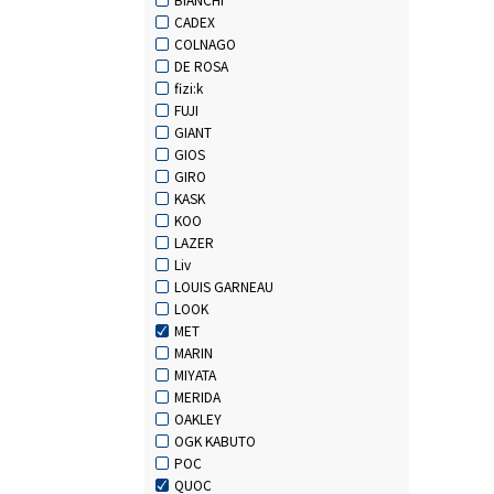
CADEX
COLNAGO
DE ROSA
fizi:k
FUJI
GIANT
GIOS
GIRO
KASK
KOO
LAZER
Liv
LOUIS GARNEAU
LOOK
MET
MARIN
MIYATA
MERIDA
OAKLEY
OGK KABUTO
POC
QUOC