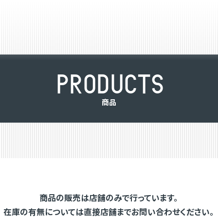
P
R
O
D
U
C
T
S
商
品
商品の販売は店舗のみで行っています。
在庫の有無については直接店舗までお問い合わせください。