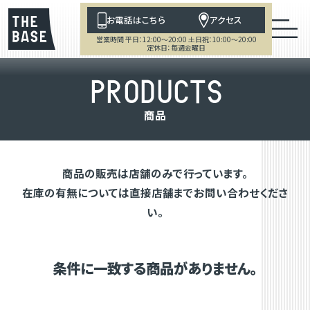
お電話はこちら
アクセス
営業時間 平日：12:00～20:00 土日祝：10:00～20:00
定休日：毎週金曜日
P
R
O
D
U
C
T
S
商
品
商品の販売は店舗のみで行っています。
在庫の有無については直接店舗までお問い合わせくださ
い。
条件に一致する商品がありません。