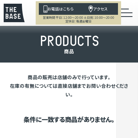
お電話はこちら
アクセス
営業時間 平日：12:00～20:00 土日祝：10:00～20:00
定休日：毎週金曜日
P
R
O
D
U
C
T
S
商
品
商品の販売は店舗のみで行っています。
在庫の有無については直接店舗までお問い合わせくださ
い。
条件に一致する商品がありません。