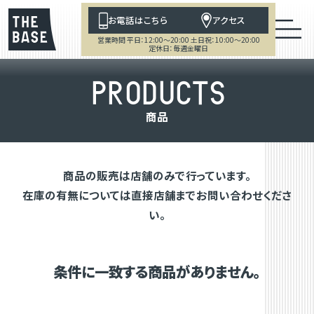
お電話はこちら
アクセス
営業時間 平日：12:00～20:00 土日祝：10:00～20:00
定休日：毎週金曜日
P
R
O
D
U
C
T
S
商
品
商品の販売は店舗のみで行っています。
在庫の有無については直接店舗までお問い合わせくださ
い。
条件に一致する商品がありません。