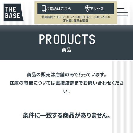
お電話はこちら
アクセス
営業時間 平日：12:00～20:00 土日祝：10:00～20:00
定休日：毎週金曜日
P
R
O
D
U
C
T
S
商
品
商品の販売は店舗のみで行っています。
在庫の有無については直接店舗までお問い合わせくださ
い。
条件に一致する商品がありません。