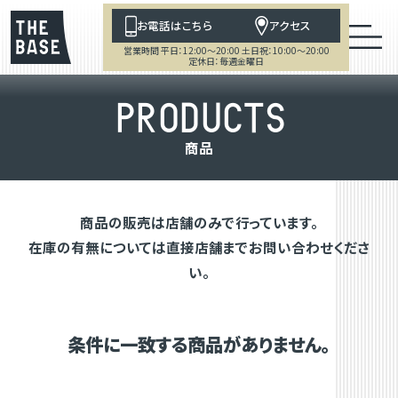
お電話はこちら
アクセス
営業時間 平日：12:00～20:00 土日祝：10:00～20:00
定休日：毎週金曜日
P
R
O
D
U
C
T
S
商
品
商品の販売は店舗のみで行っています。
在庫の有無については直接店舗までお問い合わせくださ
い。
条件に一致する商品がありません。