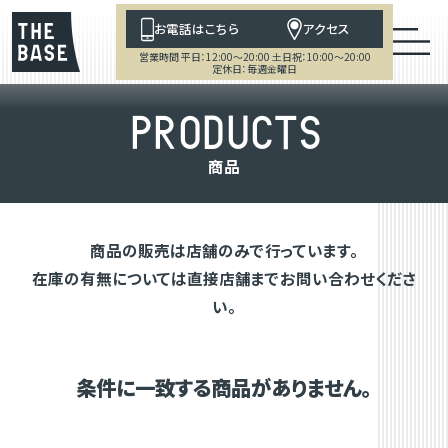
お電話はこちら
アクセス
営業時間 平日：12:00～20:00 土日祝：10:00～20:00
定休日：毎週金曜日
P
R
O
D
U
C
T
S
商
品
商品の販売は店舗のみで行っています。
在庫の有無については直接店舗までお問い合わせくださ
い。
条件に一致する商品がありません。