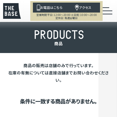
お電話はこちら
アクセス
営業時間 平日：12:00～20:00 土日祝：10:00～20:00
定休日：毎週金曜日
P
R
O
D
U
C
T
S
商
品
商品の販売は店舗のみで行っています。
在庫の有無については直接店舗までお問い合わせくださ
い。
条件に一致する商品がありません。