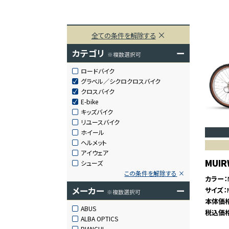
全ての条件を解除する
カテゴリ
ー
※複数選択可
ロードバイク
グラベル／シクロクロスバイク
クロスバイク
E-bike
キッズバイク
リユースバイク
ホイール
ヘルメット
アイウェア
MUIR
シューズ
この条件を解除する
カラー
メーカー
ー
サイズ
※複数選択可
本体価
ABUS
税込価
ALBA OPTICS
BIANCHI