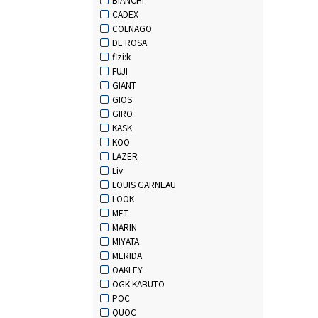
CADEX
COLNAGO
DE ROSA
fizi:k
FUJI
GIANT
GIOS
GIRO
KASK
KOO
LAZER
Liv
LOUIS GARNEAU
LOOK
MET
MARIN
MIYATA
MERIDA
OAKLEY
OGK KABUTO
POC
QUOC