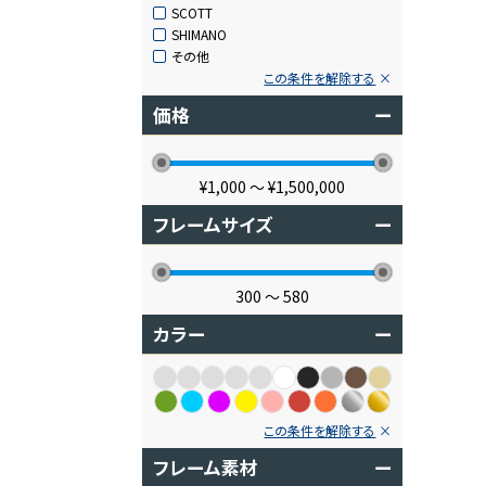
SCOTT
SHIMANO
その他
この条件を解除する
価格
ー
¥1,000
〜
¥1,500,000
フレームサイズ
ー
300
〜
580
カラー
ー
この条件を解除する
フレーム素材
ー