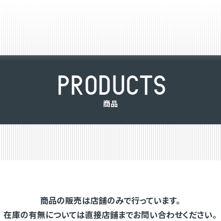
P
R
O
D
U
C
T
S
商
品
商品の販売は店舗のみで行っています。
在庫の有無については直接店舗までお問い合わせください。