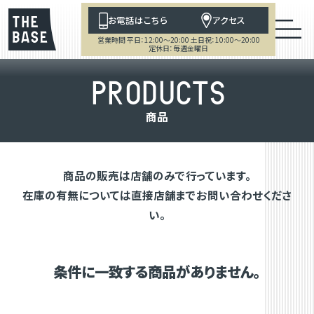
お電話はこちら
アクセス
営業時間 平日：12:00～20:00 土日祝：10:00～20:00
定休日：毎週金曜日
P
R
O
D
U
C
T
S
商
品
商品の販売は店舗のみで行っています。
在庫の有無については直接店舗までお問い合わせくださ
い。
条件に一致する商品がありません。