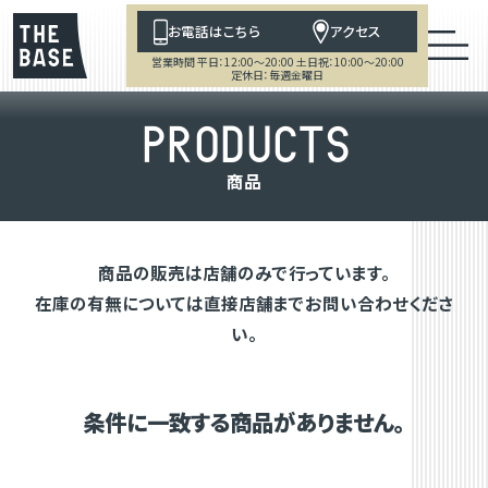
お電話はこちら
アクセス
営業時間 平日：12:00～20:00 土日祝：10:00～20:00
定休日：毎週金曜日
P
R
O
D
U
C
T
S
商
品
商品の販売は店舗のみで行っています。
在庫の有無については直接店舗までお問い合わせくださ
い。
条件に一致する商品がありません。