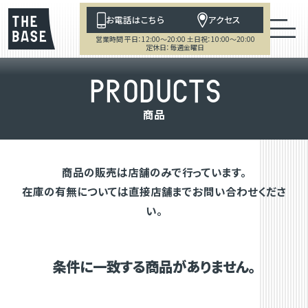
お電話はこちら
アクセス
営業時間 平日：12:00～20:00 土日祝：10:00～20:00
定休日：毎週金曜日
P
R
O
D
U
C
T
S
商
品
商品の販売は店舗のみで行っています。
在庫の有無については直接店舗までお問い合わせくださ
い。
条件に一致する商品がありません。