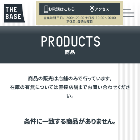
お電話はこちら
アクセス
営業時間 平日：12:00～20:00 土日祝：10:00～20:00
定休日：毎週金曜日
P
R
O
D
U
C
T
S
商
品
商品の販売は店舗のみで行っています。
在庫の有無については直接店舗までお問い合わせくださ
い。
条件に一致する商品がありません。