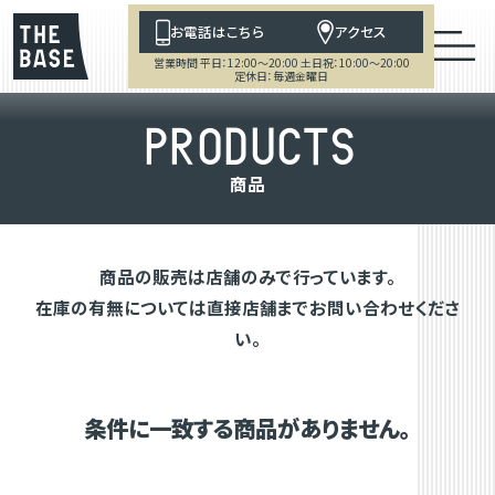
お電話はこちら
アクセス
営業時間 平日：12:00～20:00 土日祝：10:00～20:00
定休日：毎週金曜日
P
R
O
D
U
C
T
S
商
品
商品の販売は店舗のみで行っています。
在庫の有無については直接店舗までお問い合わせくださ
い。
条件に一致する商品がありません。