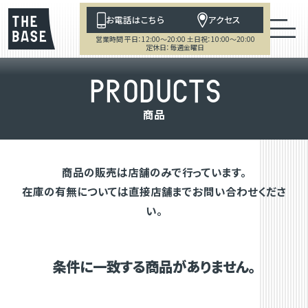
お電話はこちら
アクセス
営業時間 平日：12:00～20:00 土日祝：10:00～20:00
定休日：毎週金曜日
P
R
O
D
U
C
T
S
商
品
商品の販売は店舗のみで行っています。
在庫の有無については直接店舗までお問い合わせくださ
い。
条件に一致する商品がありません。