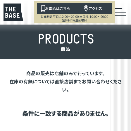
お電話はこちら
アクセス
営業時間 平日：12:00～20:00 土日祝：10:00～20:00
定休日：毎週金曜日
P
R
O
D
U
C
T
S
商
品
商品の販売は店舗のみで行っています。
在庫の有無については直接店舗までお問い合わせくださ
い。
条件に一致する商品がありません。