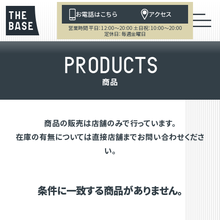
お電話はこちら
アクセス
営業時間 平日：12:00～20:00 土日祝：10:00～20:00
定休日：毎週金曜日
P
R
O
D
U
C
T
S
商
品
商品の販売は店舗のみで行っています。
在庫の有無については直接店舗までお問い合わせくださ
い。
条件に一致する商品がありません。