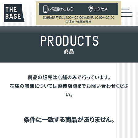
お電話はこちら
アクセス
営業時間 平日：12:00～20:00 土日祝：10:00～20:00
定休日：毎週金曜日
P
R
O
D
U
C
T
S
商
品
商品の販売は店舗のみで行っています。
在庫の有無については直接店舗までお問い合わせくださ
い。
条件に一致する商品がありません。