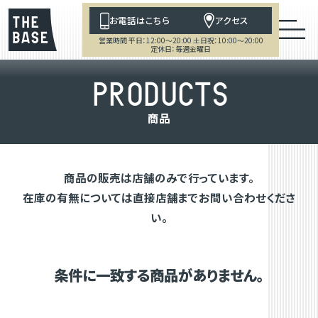
お電話はこちら
アクセス
営業時間 平日：12:00～20:00 土日祝：10:00～20:00
定休日：毎週金曜日
P
R
O
D
U
C
T
S
商
品
商品の販売は店舗のみで行っています。
在庫の有無については直接店舗までお問い合わせくださ
い。
条件に一致する商品がありません。