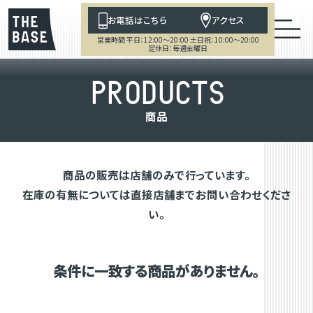
お電話はこちら
アクセス
営業時間 平日：12:00～20:00 土日祝：10:00～20:00
定休日：毎週金曜日
P
R
O
D
U
C
T
S
商
品
商品の販売は店舗のみで行っています。
在庫の有無については直接店舗までお問い合わせくださ
い。
条件に一致する商品がありません。