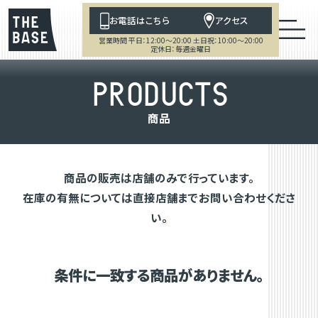
お電話はこちら
アクセス
営業時間 平日：12:00～20:00 土日祝：10:00～20:00
定休日：毎週金曜日
P
R
O
D
U
C
T
S
商
品
商品の販売は店舗のみで行っています。
在庫の有無については直接店舗までお問い合わせくださ
い。
条件に一致する商品がありません。