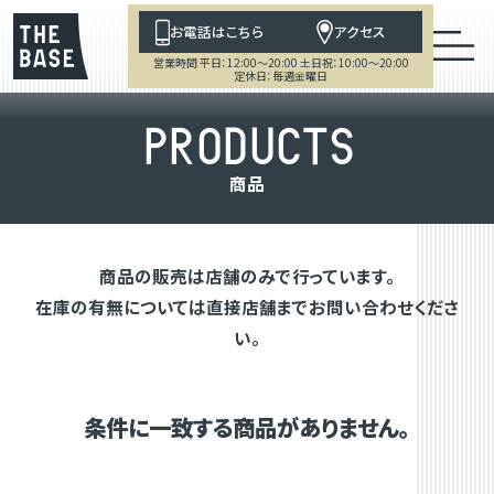
お電話はこちら
アクセス
営業時間 平日：12:00～20:00 土日祝：10:00～20:00
定休日：毎週金曜日
P
R
O
D
U
C
T
S
商
品
商品の販売は店舗のみで行っています。
在庫の有無については直接店舗までお問い合わせくださ
い。
条件に一致する商品がありません。