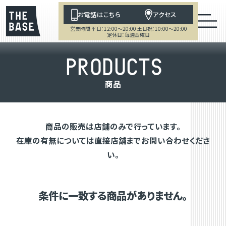
お電話はこちら
アクセス
営業時間 平日：12:00～20:00 土日祝：10:00～20:00
定休日：毎週金曜日
P
R
O
D
U
C
T
S
商
品
商品の販売は店舗のみで行っています。
在庫の有無については直接店舗までお問い合わせくださ
い。
条件に一致する商品がありません。