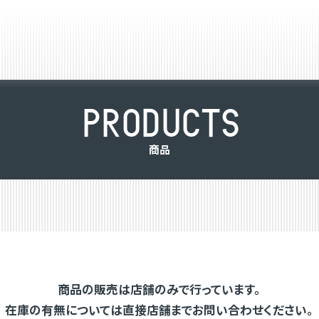
P
R
O
D
U
C
T
S
商
品
商品の販売は店舗のみで行っています。
在庫の有無については直接店舗までお問い合わせください。