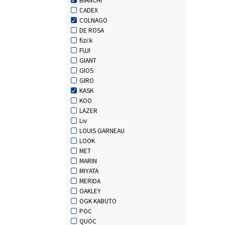
CADEX
COLNAGO
DE ROSA
fizi:k
FUJI
GIANT
GIOS
GIRO
KASK
KOO
LAZER
Liv
LOUIS GARNEAU
LOOK
MET
MARIN
MIYATA
MERIDA
OAKLEY
OGK KABUTO
POC
QUOC