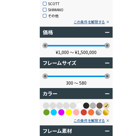
SCOTT
SHIMANO
その他
この条件を解除する
価格
ー
¥1,000
〜
¥1,500,000
フレームサイズ
ー
300
〜
580
カラー
ー
この条件を解除する
フレーム素材
ー