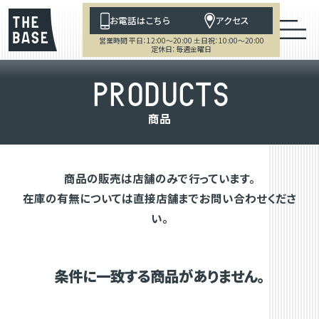
お電話はこちら
アクセス
営業時間 平日：12:00～20:00 土日祝：10:00～20:00
定休日：毎週金曜日
P
R
O
D
U
C
T
S
商
品
商品の販売は店舗のみで行っています。
在庫の有無については直接店舗までお問い合わせくださ
い。
条件に一致する商品がありません。