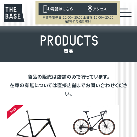
お電話はこちら
アクセス
営業時間 平日：12:00～20:00 土日祝：10:00～20:00
定休日：毎週金曜日
P
R
O
D
U
C
T
S
商
品
商品の販売は店舗のみで行っています。
在庫の有無については直接店舗までお問い合わせくださ
い。