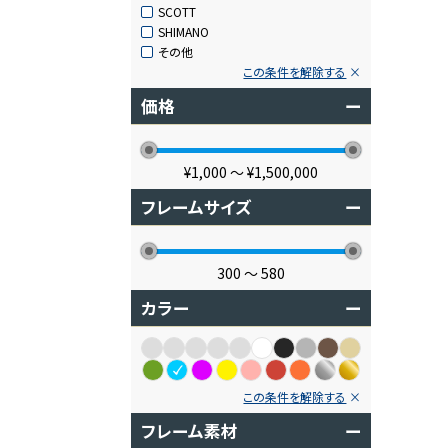
SCOTT
SHIMANO
その他
この条件を解除する
価格
ー
¥1,000
〜
¥1,500,000
フレームサイズ
ー
300
〜
580
カラー
ー
この条件を解除する
フレーム素材
ー