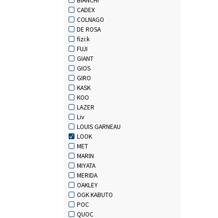
CADEX
COLNAGO
DE ROSA
fizi:k
FUJI
GIANT
GIOS
GIRO
KASK
KOO
LAZER
Liv
LOUIS GARNEAU
LOOK
MET
MARIN
MIYATA
MERIDA
OAKLEY
OGK KABUTO
POC
QUOC