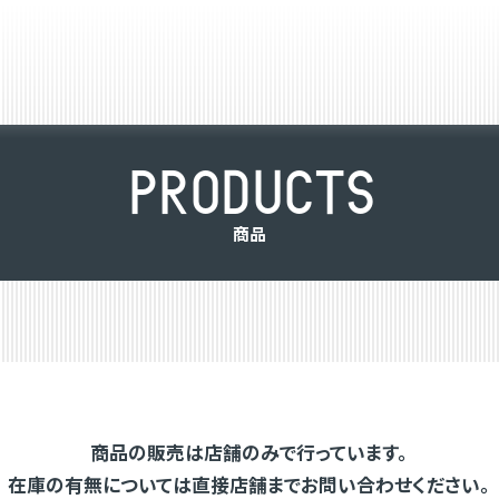
P
R
O
D
U
C
T
S
商
品
商品の販売は店舗のみで行っています。
在庫の有無については直接店舗までお問い合わせください。