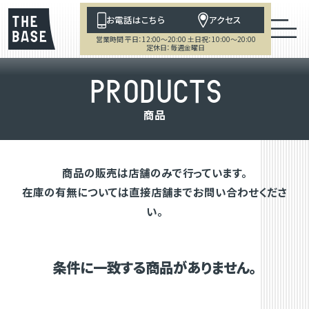
お電話はこちら
アクセス
営業時間 平日：12:00～20:00 土日祝：10:00～20:00
定休日：毎週金曜日
P
R
O
D
U
C
T
S
商
品
商品の販売は店舗のみで行っています。
在庫の有無については直接店舗までお問い合わせくださ
い。
条件に一致する商品がありません。