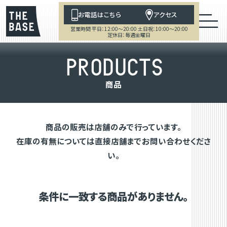
お電話はこちら
アクセス
営業時間 平日：12:00～20:00 土日祝：10:00～20:00
定休日：毎週金曜日
P
R
O
D
U
C
T
S
商
品
商品の販売は店舗のみで行っています。
在庫の有無については直接店舗までお問い合わせくださ
い。
条件に一致する商品がありません。